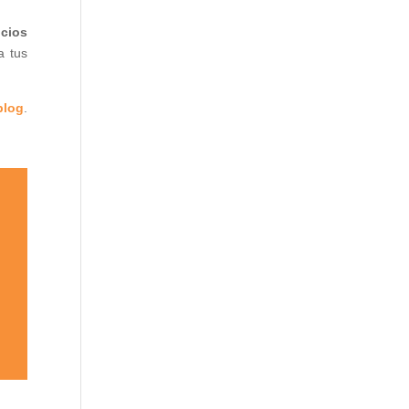
icios
a tus
blog
.