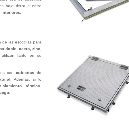
s bajo tierra o entre
interiores.
 de las escotillas para
oxidable, acero, zinc,
 utilizan tanto en su
.
chos con
cubiertas de
tural.
Además, si lo
aislamiento térmico,
fuego.