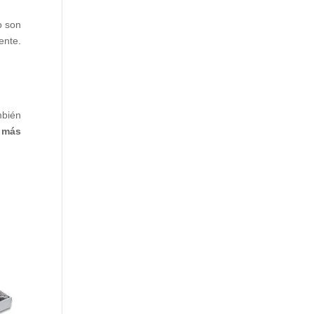
o son
ente.
mbién
o más