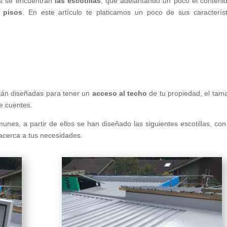
es se encuentran
las escotillas
, que adelantando un poco el conteni
 pisos
. En este artículo te platicamos un poco de sus característ
stán diseñadas para tener un
acceso al techo
de tu propiedad, el tam
e cuentes.
nes, a partir de ellos se han diseñado las siguientes escotillas, con
 acerca a tus necesidades.