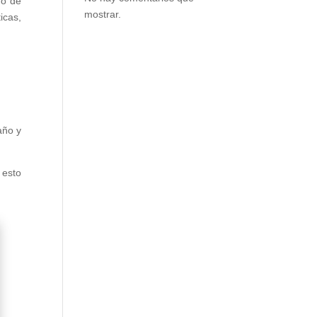
do de
mostrar.
icas,
año y
 esto