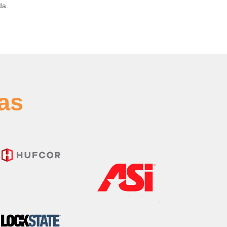
da.
as