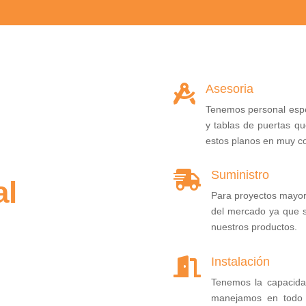
Asesoria

Tenemos personal espec
y tablas de puertas q
estos planos en muy co
Suministro

al
Para proyectos mayor
del mercado ya que s
nuestros productos.
Instalación

Tenemos la capacida
manejamos en todo e