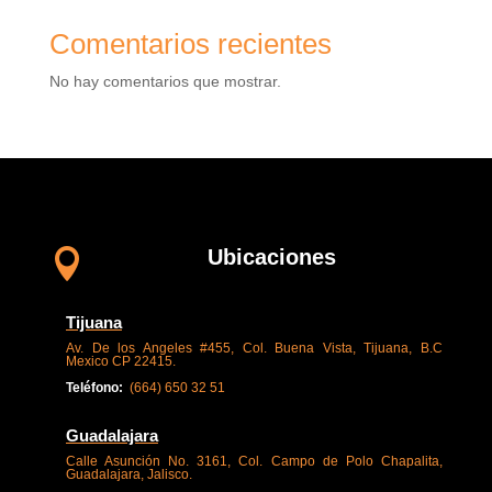
Comentarios recientes
No hay comentarios que mostrar.
Ubicaciones

Tijuana
Av. De los Angeles #455, Col. Buena Vista, Tijuana, B.C
Mexico CP 22415.
Teléfono:
(
664) 650 32 51
Guadalajara
Calle Asunción No. 3161, Col. Campo de Polo Chapalita,
Guadalajara, Jalisco.