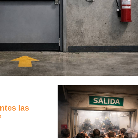
ntes las
e