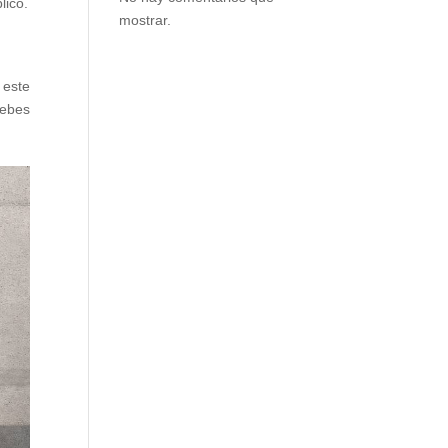
lico.
mostrar.
 este
debes