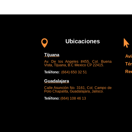
Ubicaciones


Tijuana
Avi
Av. De los Angeles #455, Col. Buena
Té
Vista, Tijuana, B.C Mexico CP 22415.
Re
Teléfono:
(
664) 650 32 51
Guadalajara
Calle Asunción No. 3161, Col. Campo de
Polo Chapalita, Guadalajara, Jalisco.
Teléfono:
(664) 108 46 13