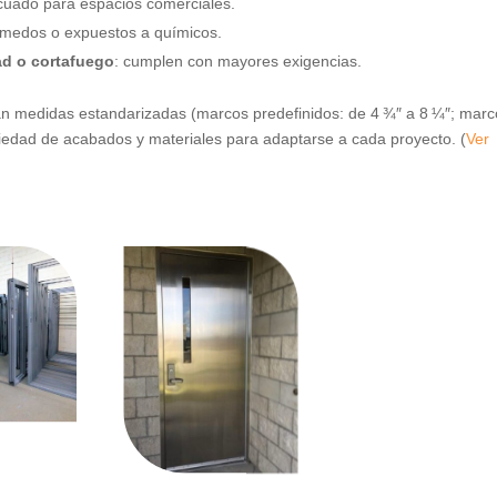
decuado para espacios comerciales.
úmedos o expuestos a químicos.
ad o cortafuego
: cumplen con mayores exigencias.
an medidas estandarizadas (marcos predefinidos: de 4 ¾″ a 8 ¼″; mar
riedad de acabados y materiales para adaptarse a cada proyecto. (
Ver