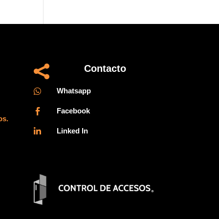
Contacto

Whatsapp

Facebook

os.
Linked In
