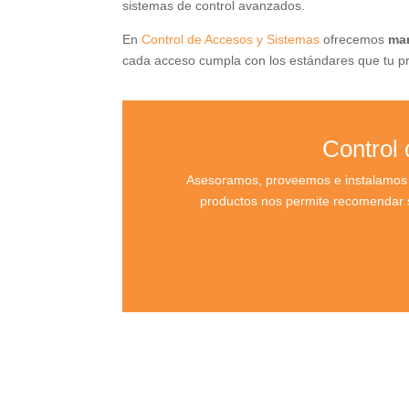
sistemas de control avanzados.
En
Control de Accesos y Sistemas
ofrecemos
mar
cada acceso cumpla con los estándares que tu pr
Control
Asesoramos, proveemos e instalamos c
productos nos permite recomendar s