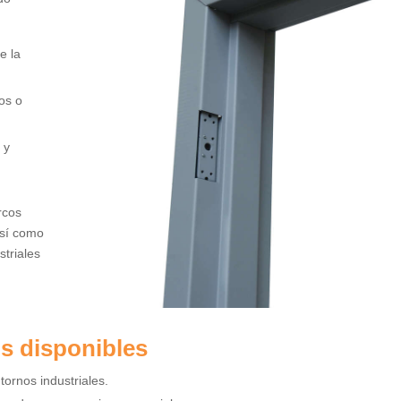
e la
tos o
 y
rcos
así como
triales
s disponibles
ntornos industriales.