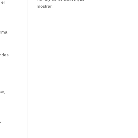
 el
mostrar.
orma
andes
ir,
s