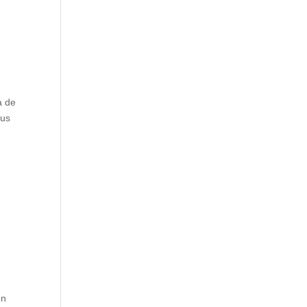
a de
sus
on