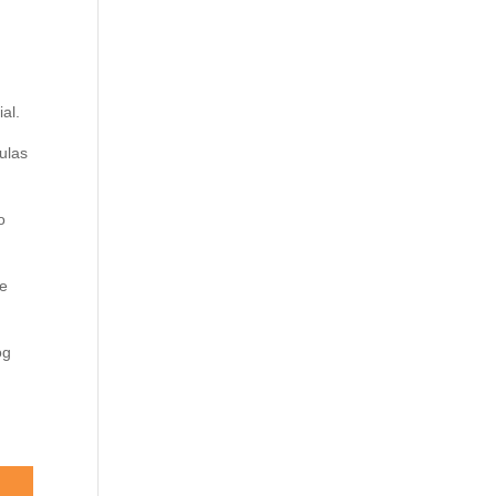
al.
ulas
o
te
og